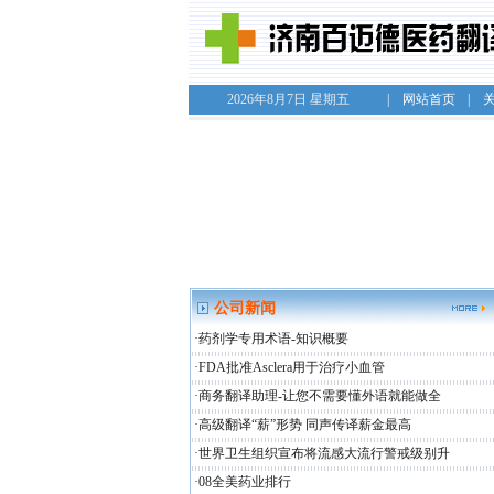
2026
年
8
月
7
日
星期五
|
网站首页
|
公司新闻
·
药剂学专用术语-知识概要
·
FDA批准Asclera用于治疗小血管
·
商务翻译助理-让您不需要懂外语就能做全
·
高级翻译“薪”形势 同声传译薪金最高
·
世界卫生组织宣布将流感大流行警戒级别升
·
08全美药业排行