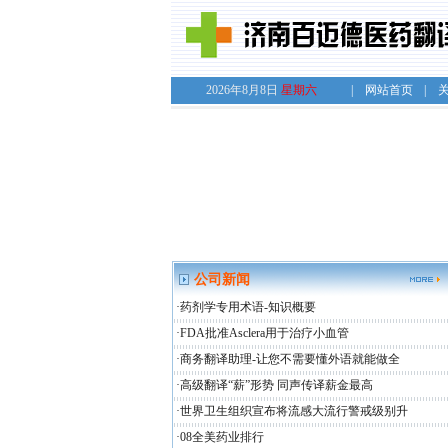
2026
年
8
月
8
日
星期六
|
网站首页
|
公司新闻
·
药剂学专用术语-知识概要
·
FDA批准Asclera用于治疗小血管
·
商务翻译助理-让您不需要懂外语就能做全
·
高级翻译“薪”形势 同声传译薪金最高
·
世界卫生组织宣布将流感大流行警戒级别升
·
08全美药业排行