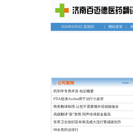
2026
年
8
月
6
日
星期四
|
网站首页
|
公司新闻
·
药剂学专用术语-知识概要
·
FDA批准Asclera用于治疗小血管
·
商务翻译助理-让您不需要懂外语就能做全
·
高级翻译“薪”形势 同声传译薪金最高
·
世界卫生组织宣布将流感大流行警戒级别升
·
08全美药业排行